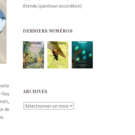
étendu (pantoun accordéon)
DERNIERS NUMÉROS
melle
ARCHIVES
e-Guy
rutt,
Archives
ge de
ns.