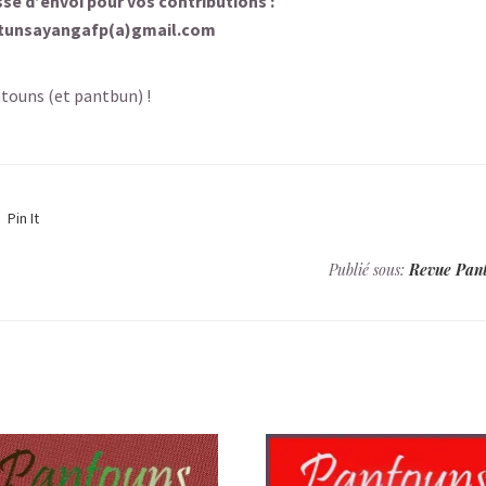
se d’envoi pour vos contributions :
tunsayangafp(a)gmail.com
antouns (et pantbun) !
Pin It
Publié sous:
Revue Pan