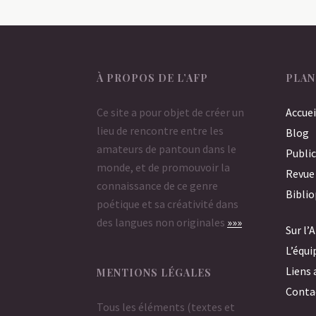
À PROPOS DE L’AFP
PLAN
Ce site a pour objet de créer un
Accuei
lieu de rencontre entre les
Blog
amateurs de pantoun dans le
Public
monde, et de promouvoir la
Revue
connaissance de ce genre
Bibli
poétique et sa créativité dans
des langues non originales
»»»
Sur l’
L’équi
Liens 
MENTIONS LÉGALES
Conta
Tous les éléments (textes et