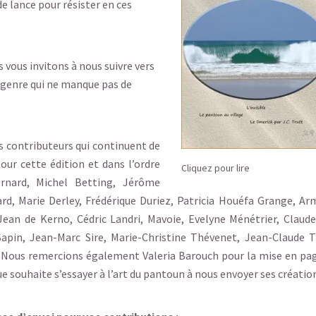
 de lance pour résister en ces
 vous invitons à nous suivre vers
n genre qui ne manque pas de
 contributeurs qui continuent de
pour cette édition et dans l’ordre
Cliquez pour lire
rnard, Michel Betting, Jérôme
d, Marie Derley, Frédérique Duriez, Patricia Houéfa Grange, Ar
 Jean de Kerno, Cédric Landri, Mavoie, Evelyne Ménétrier, Claud
Sapin, Jean-Marc Sire, Marie-Christine Thévenet, Jean-Claude T
. Nous remercions également Valeria Barouch pour la mise en pa
souhaite s’essayer à l’art du pantoun à nous envoyer ses créatio