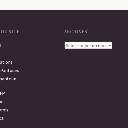
 DU SITE
ARCHIVES
Archives
l
ations
 Pantouns
opantoun
AFP
pe
amis
ct