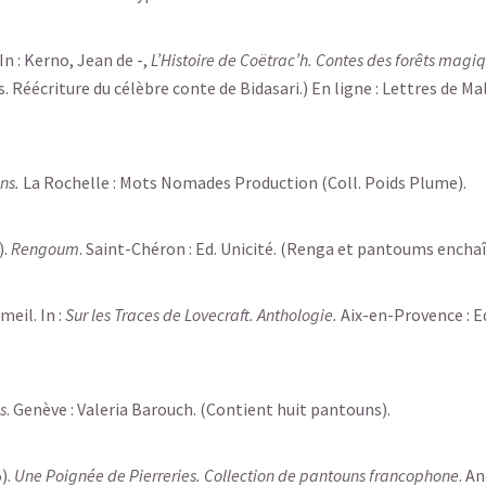
In : Kerno, Jean de -,
L’Histoire de Coëtrac’h. Contes des forêts magi
Réécriture du célèbre conte de Bidasari.) En ligne : Lettres de Mala
ns.
La Rochelle : Mots Nomades Production (Coll. Poids Plume).
).
Rengoum
. Saint-Chéron : Ed. Unicité. (Renga et pantoums enchaî
eil. In :
Sur les Traces de Lovecraft. Anthologie.
Aix-en-Provence : E
s
. Genève : Valeria Barouch. (Contient huit pantouns).
).
Une Poignée de Pierreries. Collection de pantouns francophone
. A