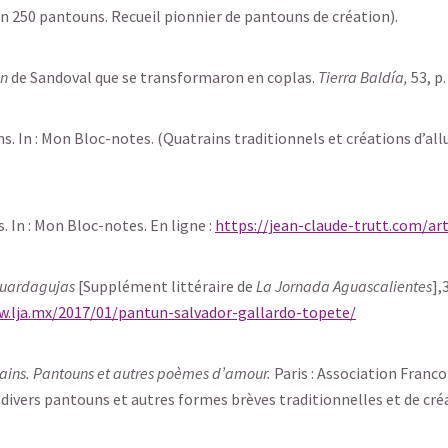
 250 pantouns. Recueil pionnier de pantouns de création).
un
de Sandoval que se transformaron en coplas.
Tierra Baldía,
53, p.
s. In : Mon Bloc-notes. (Quatrains traditionnels et créations d’all
. In : Mon Bloc-notes. En ligne :
https://jean-claude-trutt.com/ar
uardagujas
[Supplément littéraire de
La Jornada Aguascalientes
],
w.lja.mx/2017/01/pantun-salvador-gallardo-topete/
ains. Pantouns et autres poèmes d’amour.
Paris : Association Franc
 divers pantouns et autres formes brèves traditionnelles et de cré