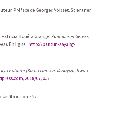
l’auteur. Préface de Georges Voisset. Scientrier.
l. Patricia Houéfa Grange.
Pantouns et Genres
s). En ligne :
http://pantun-sayang-
 Ilya Kablam (Kuala Lumpur, Malaysia, Irwan
dpress.com/2018/07/05/
okedition.com/fr/