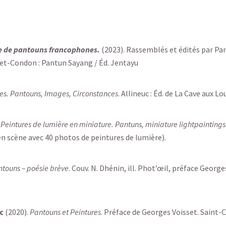
ée de pantouns francophones.
(2023). Rassemblés et édités par P
et-Condon : Pantun Sayang / Éd. Jentayu
res. Pantouns, Images, Circonstances
. Allineuc : Éd. de La Cave aux L
eintures de lumière en miniature. Pantuns, miniature lightpaintings
en scène avec 40 photos de peintures de lumière).
ntouns – poésie brève
. Couv. N. Dhénin, ill. Phot’œil, préface Geor
c
(2020).
Pantouns et Peintures
. Préface de Georges Voisset. Saint-C