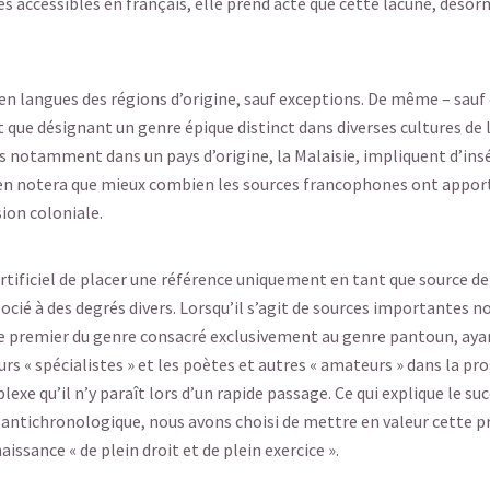
 accessibles en français, elle prend acte que cette lacune, dés
 en langues des régions d’origine, sauf exceptions. De même – sauf
 que désignant un genre épique distinct dans diverses cultures de l
lais notamment dans un pays d’origine, la Malaisie, impliquent d’in
en notera que mieux combien les sources francophones ont apporté
ion coloniale.
tificiel de placer une référence uniquement en tant que source de
cié à des degrés divers. Lorsqu’il s’agit de sources importantes no
le premier du genre consacré exclusivement au genre pantoun, ayant
s « spécialistes » et les poètes et autres « amateurs » dans la pr
lexe qu’il n’y paraît lors d’un rapide passage. Ce qui explique le s
 antichronologique, nous avons choisi de mettre en valeur cette pr
issance « de plein droit et de plein exercice ».