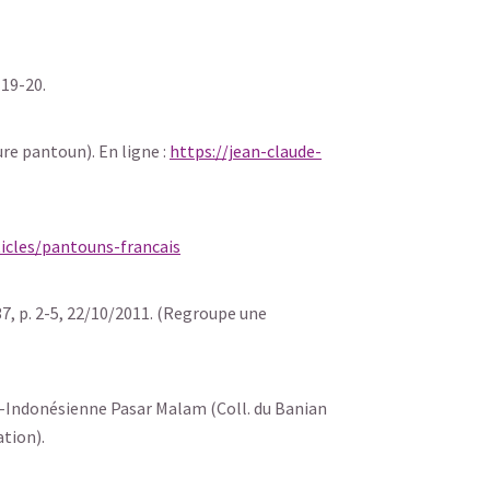
 19-20.
ure pantoun). En ligne :
https://jean-claude-
ticles/pantouns-francais
37, p. 2-5, 22/10/2011. (Regroupe une
o-Indonésienne Pasar Malam (Coll. du Banian
ation).