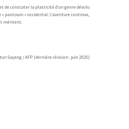
et de constater la plasticité d’un genre dévolu
, le « pantoum » occidental. L’aventure continue,
et méritent.
tun Sayang / AFP (d
ernière révision : juin 2025)