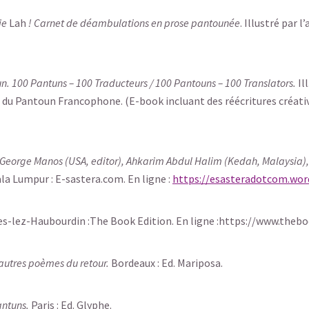
ie
Lah
! Carnet de déambulations en prose pantounée
. Illustré par 
n. 100 Pantuns – 100 Traducteurs / 100 Pantouns – 100 Translators.
Il
 du Pantoun Francophone. (E-book incluant des réécritures créative
George Manos (USA, editor), Ahkarim Abdul Halim (Kedah, Malaysia),
ala Lumpur : E-sastera.com. En ligne :
https://esasteradotcom.wor
s-lez-Haubourdin :The Book Edition. En ligne :https://www.thebo
autres poèmes du retour.
Bordeaux : Ed. Mariposa.
antuns.
Paris : Ed. Glyphe.