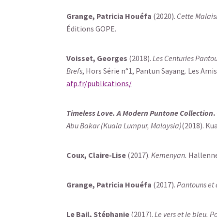
Grange, Patricia Houéfa
(2020).
Cette Malais
Éditions GOPE.
Voisset, Georges
(2018).
Les Centuries Pantou
Brefs
, Hors Série n°1, Pantun Sayang. Les Amis
afp.fr/publications/
Timeless Love. A Modern Puntone Collection
.
Abu Bakar (Kuala Lumpur, Malaysia)
(2018). Ku
Coux, Claire-Lise
(2017).
Kemenyan.
Hallenne
Grange, Patricia Houéfa
(2017).
Pantouns et 
Le Bail, Stéphanie
(2017).
Le vers et le bleu. P