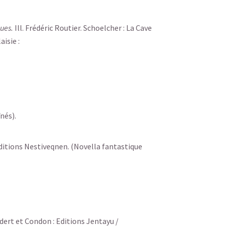
ques.
Ill. Frédéric Routier. Schoelcher : La Cave
isie :
nés).
ditions Nestiveqnen. (Novella fantastique
ndert et Condon : Editions Jentayu /