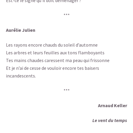
Est-ce le signe qu’il doit déménager ?
***
Aurélie Julien
Les rayons encore chauds du soleil d’automne
Les arbres et leurs feuilles aux tons flamboyants
Tes mains chaudes caressent ma peau qui frissonne
Et je n’ai de cesse de vouloir encore tes baisers
incandescents.
***
Arnaud Keller
Le vent du temps