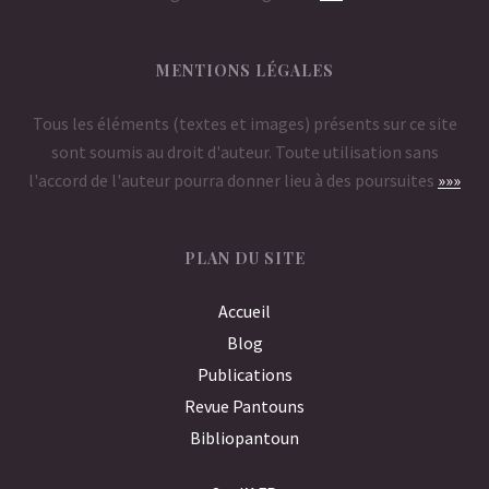
MENTIONS LÉGALES
Tous les éléments (textes et images) présents sur ce site
sont soumis au droit d'auteur. Toute utilisation sans
l'accord de l'auteur pourra donner lieu à des poursuites
»»»
PLAN DU SITE
Accueil
Blog
Publications
Revue Pantouns
Bibliopantoun