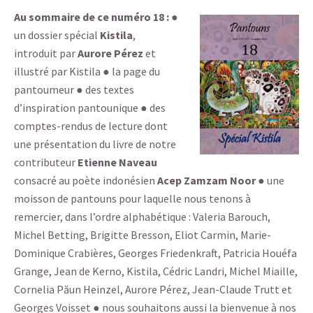
Au sommaire de ce numéro 18 :
●
un dossier spécial
Kistila
,
introduit par
Aurore Pérez
et
illustré par Kistila ● la page du
pantoumeur ● des textes
d’inspiration pantounique ● des
comptes-rendus de lecture dont
une présentation du livre de notre
contributeur
Etienne Naveau
consacré au poète indonésien
Acep Zamzam Noor
● une
moisson de pantouns pour laquelle nous tenons à
remercier, dans l’ordre alphabétique : Valeria Barouch,
Michel Betting, Brigitte Bresson, Eliot Carmin, Marie-
Dominique Crabières, Georges Friedenkraft, Patricia Houéfa
Grange, Jean de Kerno, Kistila, Cédric Landri, Michel Miaille,
Cornelia Păun Heinzel, Aurore Pérez, Jean-Claude Trutt et
Georges Voisset ● nous souhaitons aussi la bienvenue à nos