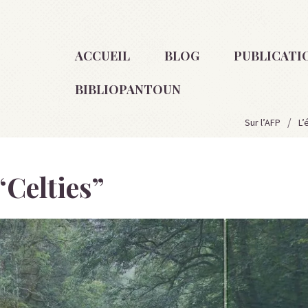
ACCUEIL
BLOG
PUBLICATI
BIBLIOPANTOUN
Sur l’AFP
L’
“
Celties
”