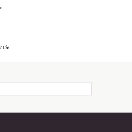
de
& Cie