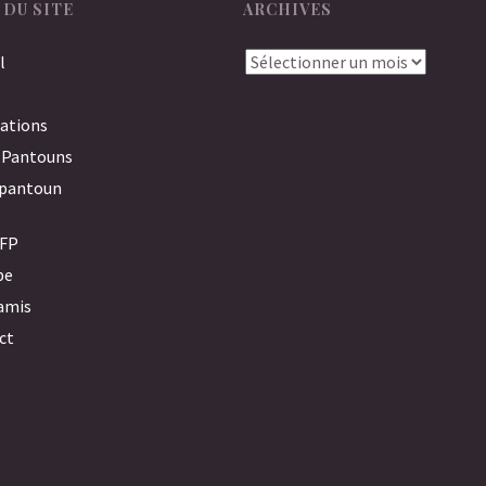
 DU SITE
ARCHIVES
Archives
l
ations
 Pantouns
opantoun
AFP
pe
amis
ct