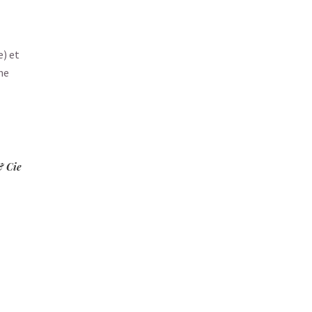
e) et
ne
& Cie