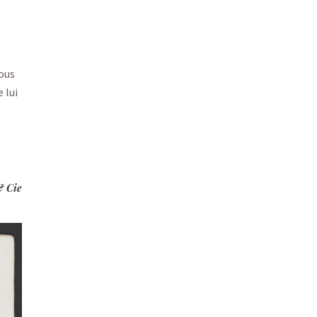
rous
 lui
& Cie