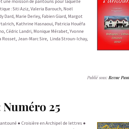
t une moisson de pantouns pour laquelle
ique : Siti Aziz, Valeria Barouch, Noël
y Dard, Marie Derley, Fabien Giard, Margot
rtalrich, Kathrine Hasnaoui, Patricia Houéfa
no, Cédric Landri, Monique Mérabet, Yvonne
a Rosset, Jean-Marc Sire, Linda Stroun-Ichay,
Publié sous:
Revue Pan
: Numéro 25
ntouné ● Croisière en Archipel de lettres ●