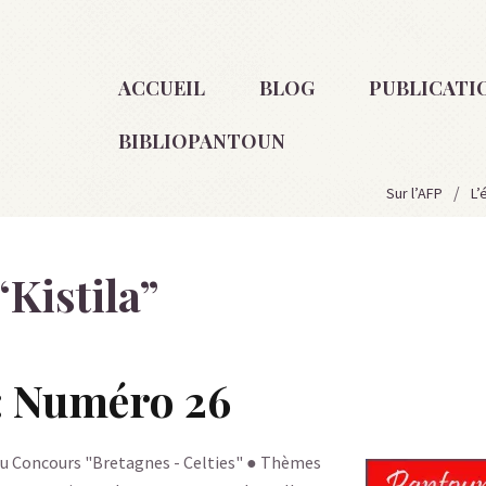
ACCUEIL
BLOG
PUBLICATI
BIBLIOPANTOUN
Sur l’AFP
L’
“
Kistila
”
: Numéro 26
u Concours "Bretagnes - Celties" ● Thèmes