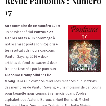
Revue Pantouns : Numéro
17
Au sommaire de ce numéro 17 :
●
un dossier spécial
Pantoun et
Genres brefs
● un hommage à
notre ami et poète Ion Roşioru ●
les résultats de notre concours
Pantun Sayang 2016 ● deux
articles de fond consacrés à deux
Italiens fascinés par le pantoun :
Giacomo Prampolini
et
Elio
Modigliani
● un compte-rendu des récentes publications
des membres de Pantun Sayang ● une moisson de pantouns
pour laquelle nous tenons à remercier, dans l’ordre
alphabétique : Valeria Barouch, Noël Bernard, Michel
Betting, Marie-Dominique Crabières, Nathalie Dhénin,