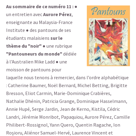
Au sommaire de ce numéro 11 :
●
un entretien avec
Aurore Pérez
,
enseignante au Malaysia-France
Institute ● des pantouns de ses
étudiants malaisiens
sur le
thème du "noir"
● une rubrique
"Pantouneurs du monde"
dédiée
à l'Australien Mike Ladd ● une
moisson de pantouns pour
laquelle nous tenons à remercier, dans l’ordre alphabétique
: Catherine Baumer, Noël Bernard, Michel Betting, Brigitte
Bresson, Eliot Carmin, Marie-Dominique Crabières,
Nathalie Dhénin, Patricia Grange, Dominique Hasselmann,
Annie Hupé, Serge Jardin, Jean de Kerno, Kistila, Cédric
Landri, Jérémie Monribot, Papaquiou, Aurore Pérez, Camille
Philibert-Rossignol, Yann Quero, Quentin Ragache, Ion
Roşioru, Aliénor Samuel-Hervé, Laurence Vincent et