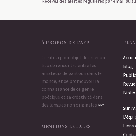
Recevez des alertes régulières par email au su
À PROPOS DE L’AFP
PLAN
Ce site a pour objet de créer un
Accuei
lieu de rencontre entre les
Blog
amateurs de pantoun dans le
Public
monde, et de promouvoir la
Revue
connaissance de ce genre
Bibli
poétique et sa créativité dans
des langues non originales
»»»
Sur l’
L’équi
Liens 
MENTIONS LÉGALES
Conta