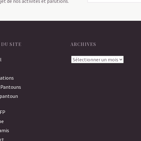
jet de nos activités et parutions.
 DU SITE
ARCHIVES
Archives
l
ations
 Pantouns
opantoun
AFP
pe
amis
ct