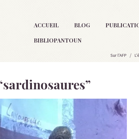
ACCUEIL
BLOG
PUBLICATI
BIBLIOPANTOUN
Sur l’AFP
L’
“
sardinosaures
”