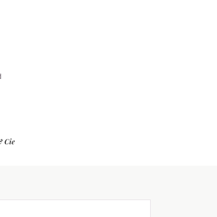
d
& Cie