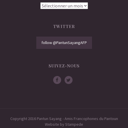
Archives
TWITTER
follow @PantunSayangAFP
SUIVEZ-NOUS
Copyright 2016 Pantun Sayang - Amis Francophones du Pantoun
Website by
Stampede