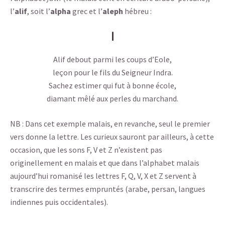
l’
alif
, soit l’
alpha
grec et l’
aleph
hébreu :
ﺍ
Alif debout parmi les coups d’Eole,
leçon pour le fils du Seigneur Indra.
Sachez estimer qui fut à bonne école,
diamant mêlé aux perles du marchand.
NB : Dans cet exemple malais, en revanche, seul le premier
vers donne la lettre. Les curieux sauront par ailleurs, à cette
occasion, que les sons F, V et Z n’existent pas
originellement en malais et que dans l’alphabet malais
aujourd’hui romanisé les lettres F, Q, V, X et Z servent à
transcrire des termes empruntés (arabe, persan, langues
indiennes puis occidentales).