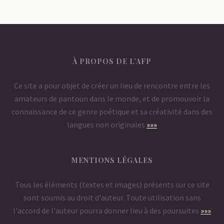
À PROPOS DE L’AFP
Ce site a pour objet de créer un lieu de rencontre entre les
amateurs de pantoun dans le monde, et de promouvoir la
connaissance de ce genre poétique et sa créativité dans des
langues non originales
»»»
MENTIONS LÉGALES
Tous les éléments (textes et images) présents sur ce site
sont soumis au droit d'auteur. Toute utilisation sans
l'accord de l'auteur pourra donner lieu à des poursuites
»»»